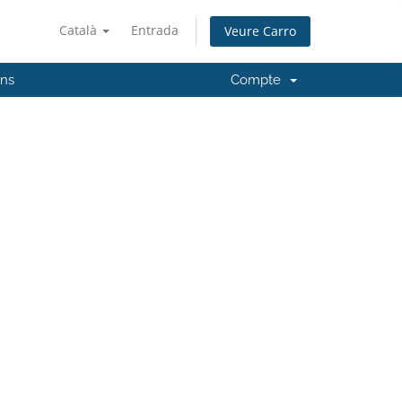
Català
Entrada
Veure Carro
'ns
Compte