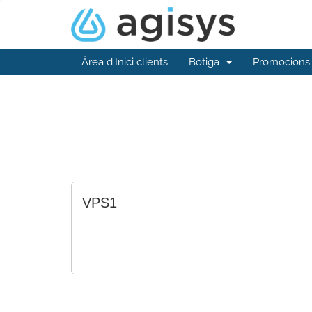
Àrea d'Inici clients
Botiga
Promocions
VPS1