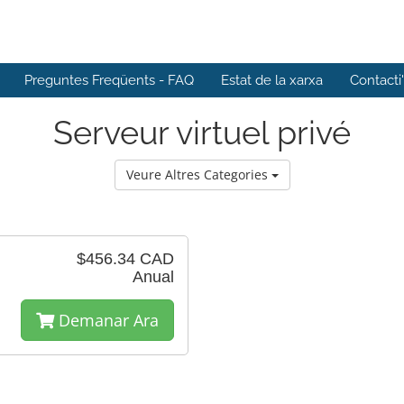
Preguntes Freqüents - FAQ
Estat de la xarxa
Contacti
Serveur virtuel privé
Veure Altres Categories
$456.34 CAD
Anual
Demanar Ara