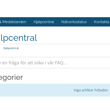
 & Meddelanden
Hjälpcentral
Nätverksstatus
Kontakta
lpcentral
Hjälpcentral
egorier
Inga artiklar hittades